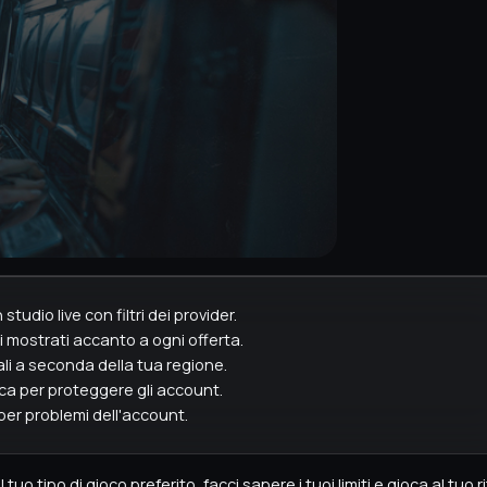
studio live con filtri dei provider.
 mostrati accanto a ogni offerta.
ali a seconda della tua regione.
ica per proteggere gli account.
per problemi dell'account.
uo tipo di gioco preferito, facci sapere i tuoi limiti e gioca al tuo r