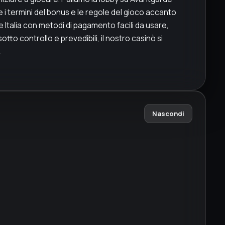
i termini del bonus e le regole del gioco accanto
Italia con metodi di pagamento facili da usare,
otto controllo e prevedibili, il nostro casinò si
.
Nascondi