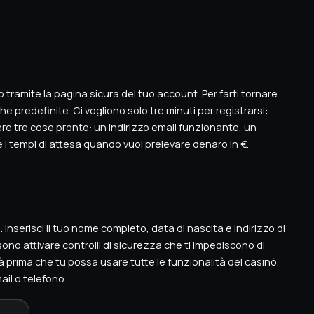
 tramite la pagina sicura del tuo account. Per farti tornare
he predefinite. Ci vogliono solo tre minuti per registrarsi:
vere tre cose pronte: un indirizzo email funzionante, un
i tempi di attesa quando vuoi prelevare denaro in €.
 Inserisci il tuo nome completo, data di nascita e indirizzo di
no attivare controlli di sicurezza che ti impediscono di
à prima che tu possa usare tutte le funzionalità del casinò.
ail o telefono.