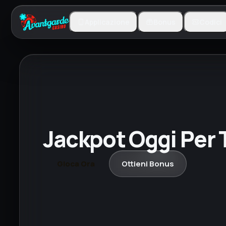
Applicazione
Bonus
Codici
Jackpot Oggi Per 
Gioca Ora
Ottieni Bonus