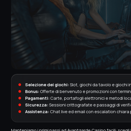
Sicurezza E Pagamenti Sicuri
17
Strumenti Per Il Gioco Responsabile
18
Checklist pre-deposito per un gioco sicuro
19
Domande frequenti
20
Selezione dei giochi:
Slot, giochi da tavolo e giochi in 
Bonus:
Offerte di benvenuto e promozioni con termini
Pagamenti:
Carte, portafogli elettronici e metodi loc
Sicurezza:
Sessioni crittografate e passaggi di verif
Assistenza:
Chat live ed email con escalation chiara 
Manteniamo i primi passi ad Avantgarde Casino facili: scegli il t