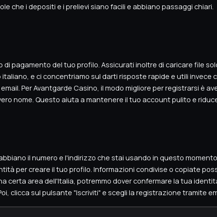
e che i depositi e i prelievi siano facili e abbiano passaggi chiari.
 pagamento del tuo profilo. Assicurati inoltre di caricare file solo
italiano, e ci concentriamo sul darti risposte rapide e utili invece c
a email. Per Avantgarde Casino, il modo migliore per registrarsi è a
ero nome. Questo aiuta a mantenere il tuo account pulito e riduce 
to abbiano il numero e l'indirizzo che stai usando in questo momento.
per creare il tuo profilo. Informazioni condivise o copiate posso
na certa area dell'Italia, potremmo dover confermare la tua identit
, clicca sul pulsante "Iscriviti" e scegli la registrazione tramite em