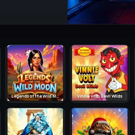
Legends of the Wild Moon
Vinnie Volt: Devil Wilds