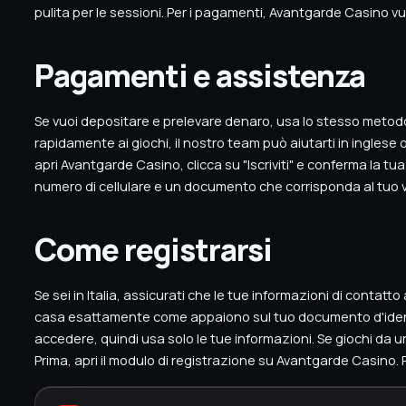
pulita per le sessioni. Per i pagamenti, Avantgarde Casino vuol
Pagamenti e assistenza
Se vuoi depositare e prelevare denaro, usa lo stesso metodo di
rapidamente ai giochi, il nostro team può aiutarti in inglese o 
apri Avantgarde Casino, clicca su "Iscriviti" e conferma la tu
numero di cellulare e un documento che corrisponda al tuo v
Come registrarsi
Se sei in Italia, assicurati che le tue informazioni di contat
casa esattamente come appaiono sul tuo documento d'identità 
accedere, quindi usa solo le tue informazioni. Se giochi da u
Prima, apri il modulo di registrazione su Avantgarde Casino. Poi